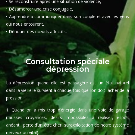
• Se reconstruire après une situation de violence,
• Désamorcer une crise conjugale,
• Apprendre à communiquer dans son couple et avec les gens
qui nous entourent,
• Dénouer des nœuds affectifs,
Consultation spéciale
dépression
La dépression quand elle est passagère est un état naturel
dans la vie, elle survient à chaque fois que l’on doit lâcher de la
pression.
1. Quand on a mis trop d’énergie dans une voie de garage
(fausses croyances, désirs impossibles à réaliser, espoir
anéanti, perte d’un être cher, surexploitation de notre système
nerveux ou vital).