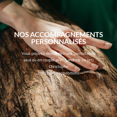
NOS ACCOMPAGNEMENTS
PERSONNALISÉS
Vous pouvez demandez une consultation
seul ou en couple avec Sandrine ou (et)
Christophe
Voici leurs propositions