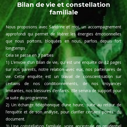
Bilan de vie et constellation
familiale
Nous proposons avec Sandrine et moi, un
accompagnement
approfondi
qui permet de libérer les énergies émotionnelles
que nous portons, bloquées en nous, parfois depuis fort
longtemps .
Cela se passe en 3 parties
1) L’envoie d’un
Bilan de vie
, qui est une enquête de 12 pages
sur nos parents, notre relation avec eux, nos partenaires de
vie. Cette enquête est un travail de conscientisation sur
certains de nos conditionnements, de nos croyances
limitantes, nos blessures d’enfants. Elle servira de support pour
la suite du programme.
2) Un
échange téléphonique
d’une heure, suite au retour de
l’enquête et de son analyse, pour clarifier certains points du
document.
3) Une
constellation familiale
, voire ancestrale en residentiel