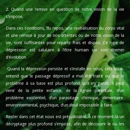
2. Quand une remise en question de notre vision de la vie
s’impose.
Dans ces conditions, du repos, une revitalisation du corps vital
et une remise à jour de nos attentes ou de notre vision de la
vie, sont suffisantes pour repartir frais et dispos. Ce type de
dépression est salutaire à l’être humain sur son chemin
d’évolution.
Quand la dépression persiste et s’installe en nous, cela sous-
entend que le passage dépressif a mal été traité ou que le
problème à sa base est plus profond qu’il n’y paraît. Il peut
venir de la petite enfance, de la lignée parentale, d’un
problème existentiel, d’un parasitage chimique, alimentaire
environnemental, psychique, d’un deuil impossible à faire.
Rester dans cet état nous est préjudiciable. À ce moment-là un
décryptage plus profond s’impose, afin de découvrir le ou les