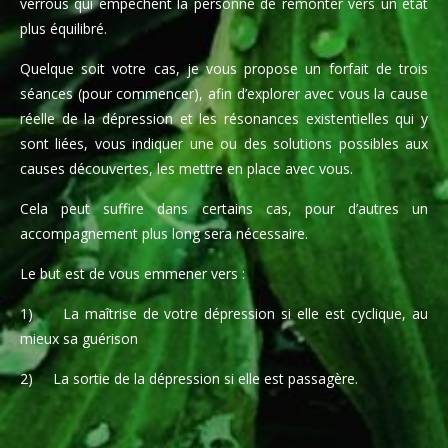
verrous qui empêchent la personne de remonter vers un état
plus équilibré.
Quelque soit votre cas, je vous propose un forfait de trois
séances (pour commencer), afin d’explorer avec vous la cause
réelle de la dépression et les résonances existentielles qui y
sont liées, vous indiquer une ou des solutions possibles aux
causes découvertes, les mettre en place avec vous.
Cela peut suffire dans certains cas, pour d’autres un
accompagnement plus long sera nécessaire.
Le but est de vous emmener vers :
1) La maîtrise de votre dépression si elle est cyclique, au
mieux sa guérison
2) La sortie de la dépression si elle est passagère.